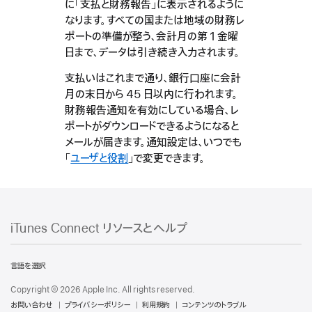
に「支払と財務報告」に表示されるように
なります。すべての国または地域の財務レ
ポートの準備が整う、会計月の第 1 金曜
日まで、データは引き続き入力されます。
支払いはこれまで通り、銀行口座に会計
月の末日から 45 日以内に行われます。
財務報告通知を有効にしている場合、レ
ポートがダウンロードできるようになると
メールが届きます。通知設定は、いつでも
「
ユーザと役割
」で変更できます。
iTunes Connect リソースとヘルプ
iTunes
Connect
言語を選択
リ
Copyright © 2026 Apple Inc. All rights reserved.
ソ
お問い合わせ
プライバシーポリシー
利用規約
コンテンツのトラブル