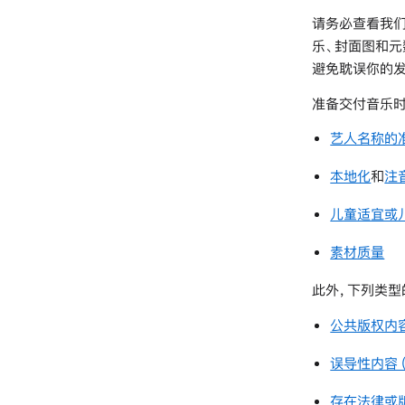
请务必查看我
乐、封面图和元数
避免耽误你的发
准备交付音乐时
艺人名称的
本地化
和
注
儿童适宜或
素材质量
此外，下列类型
公共版权内
误导性内容
存在法律或